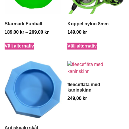
Starmark Funball
Koppel nylon 8mm
189,00
kr
–
269,00
kr
149,00
kr
Välj alternativ
Välj alternativ
fleecefläta med
kaninskinn
249,00
kr
Antiskvalp skål