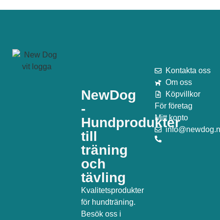
Kontakta oss
Om oss
NewDog
Köpvillkor
-
För företag
Mitt konto
Hundprodukter
info@newdog.
till
träning
och
tävling
Kvalitetsprodukter
för hundträning.
Besök oss i