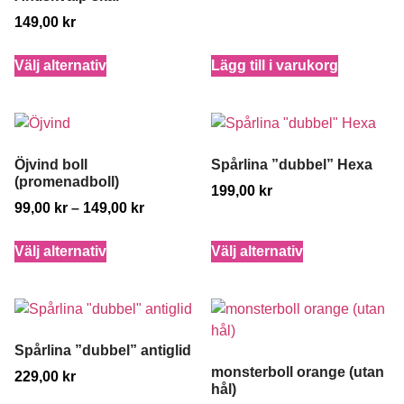
149,00
kr
Välj alternativ
Lägg till i varukorg
Öjvind boll
Spårlina ”dubbel” Hexa
(promenadboll)
199,00
kr
99,00
kr
–
149,00
kr
Välj alternativ
Välj alternativ
Spårlina ”dubbel” antiglid
monsterboll orange (utan
229,00
kr
hål)