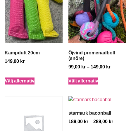
Kampdutt 20cm
Öjvind promenadboll
(snöre)
149,00
kr
99,00
kr
–
149,00
kr
Välj alternativ
Välj alternativ
starmark baconball
189,00
kr
–
289,00
kr