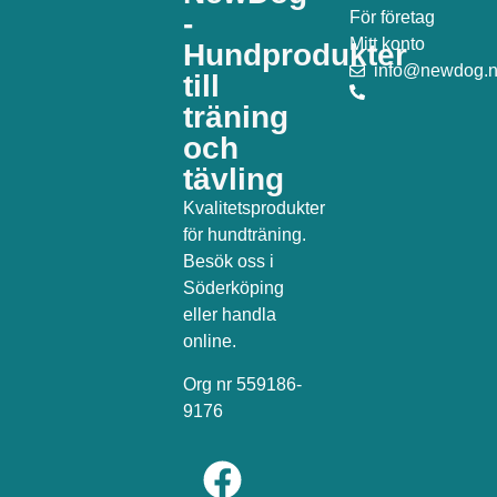
-
För företag
Mitt konto
Hundprodukter
info@newdog.
till
träning
och
tävling
Kvalitetsprodukter
för hundträning.
Besök oss i
Söderköping
eller handla
online.
Org nr 559186-
9176