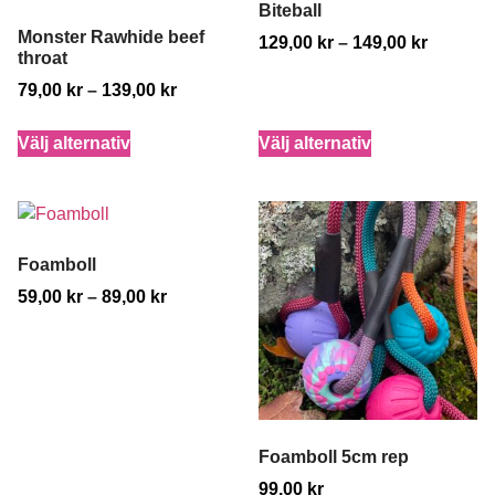
Biteball
Monster Rawhide beef
129,00
kr
–
149,00
kr
throat
79,00
kr
–
139,00
kr
Välj alternativ
Välj alternativ
Foamboll
59,00
kr
–
89,00
kr
Foamboll 5cm rep
99,00
kr