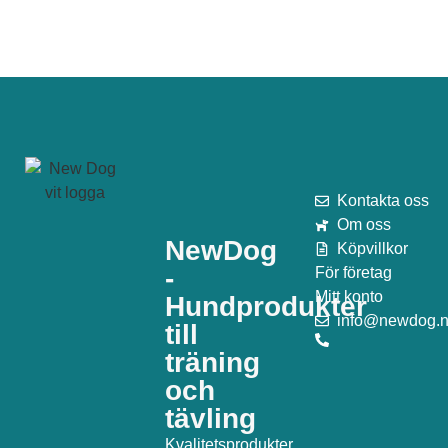
Kontakta oss
Om oss
NewDog
Köpvillkor
-
För företag
Mitt konto
Hundprodukter
info@newdog.
till
träning
och
tävling
Kvalitetsprodukter