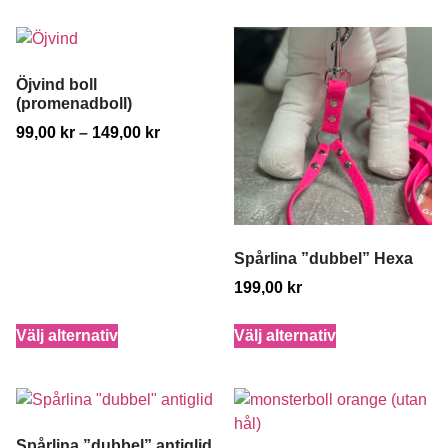
Öjvind boll
(promenadboll)
99,00
kr
–
149,00
kr
Spårlina ”dubbel” Hexa
199,00
kr
Välj alternativ
Välj alternativ
Spårlina ”dubbel” antiglid