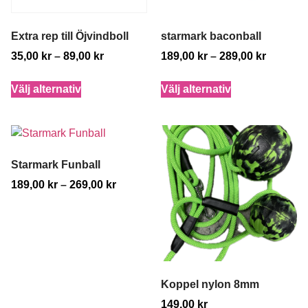
Extra rep till Öjvindboll
starmark baconball
35,00
kr
–
89,00
kr
189,00
kr
–
289,00
kr
Välj alternativ
Välj alternativ
Starmark Funball
189,00
kr
–
269,00
kr
Koppel nylon 8mm
149,00
kr