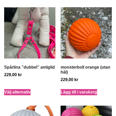
Spårlina ”dubbel” antiglid
monsterboll orange (utan
hål)
229,00
kr
229,00
kr
Välj alternativ
Lägg till i varukorg