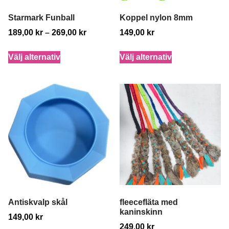
Starmark Funball
Koppel nylon 8mm
189,00
kr
–
269,00
kr
149,00
kr
Välj alternativ
Välj alternativ
Antiskvalp skål
fleecefläta med
kaninskinn
149,00
kr
249,00
kr