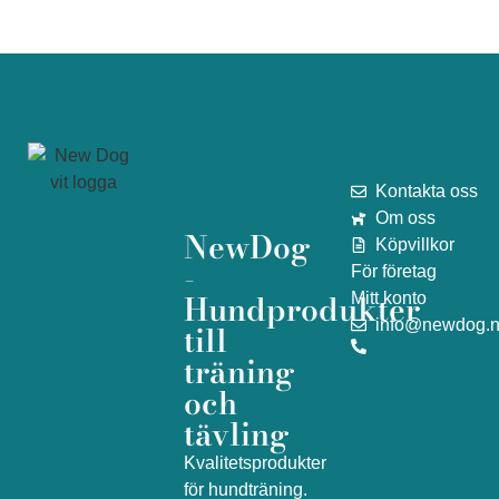
Kontakta oss
Om oss
NewDog
Köpvillkor
-
För företag
Hundprodukter
Mitt konto
info@newdog.
till
träning
och
tävling
Kvalitetsprodukter
för hundträning.