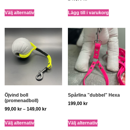
Välj alternativ
Lägg till i varukorg
Öjvind boll
Spårlina ”dubbel” Hexa
(promenadboll)
199,00
kr
99,00
kr
–
149,00
kr
Välj alternativ
Välj alternativ