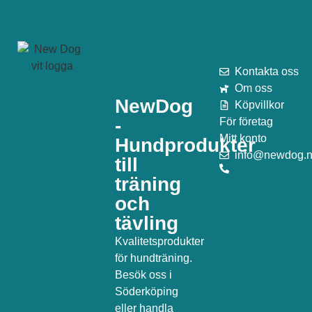
Kontakta oss
Om oss
NewDog
Köpvillkor
-
För företag
Mitt konto
Hundprodukter
info@newdog.
till
träning
och
tävling
Kvalitetsprodukter
för hundträning.
Besök oss i
Söderköping
eller handla