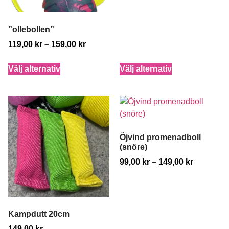
”ollebollen”
119,00
kr
–
159,00
kr
Välj alternativ
Välj alternativ
Öjvind promenadboll
(snöre)
99,00
kr
–
149,00
kr
Kampdutt 20cm
149,00
kr