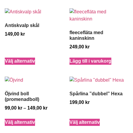
Antiskvalp skål
fleecefläta med
149,00
kr
kaninskinn
249,00
kr
Välj alternativ
Lägg till i varukorg
Öjvind boll
Spårlina ”dubbel” Hexa
(promenadboll)
199,00
kr
99,00
kr
–
149,00
kr
Välj alternativ
Välj alternativ