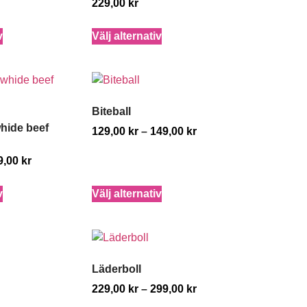
229,00
kr
v
Välj alternativ
Biteball
hide beef
129,00
kr
–
149,00
kr
9,00
kr
v
Välj alternativ
Läderboll
229,00
kr
–
299,00
kr