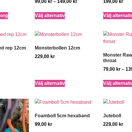
99,00
kr
–
149,00
kr
199,00
kr
korg
Välj alternativ
Välj alternati
ed rep 12cm
Monsterbollen 12cm
Monster Raw
229,00
kr
throat
79,00
kr
–
13
Välj alternativ
Välj alternati
Foamboll 5cm hexaband
Juteboll
99,00
kr
229,00
kr