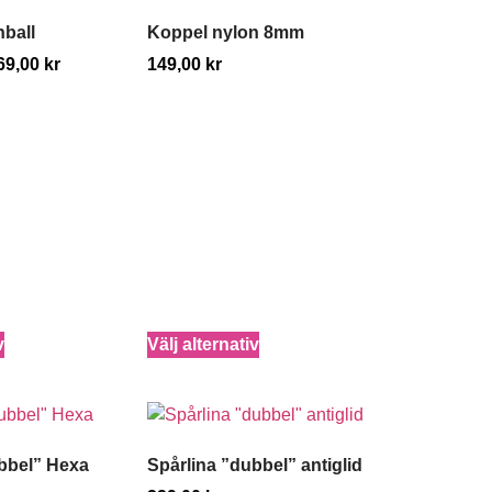
ball
Koppel nylon 8mm
69,00
kr
149,00
kr
v
Välj alternativ
bbel” Hexa
Spårlina ”dubbel” antiglid