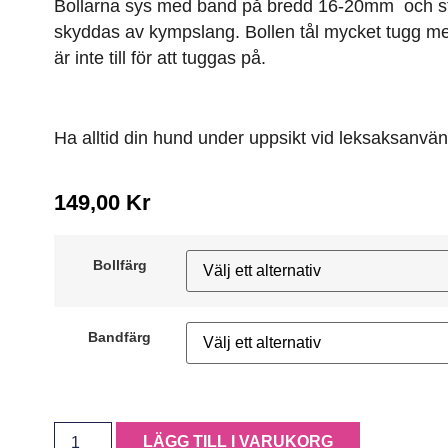
Bollarna sys med band på bredd 16-20mm och s
skyddas av kympslang. Bollen tål mycket tugg m
är inte till för att tuggas på.
Ha alltid din hund under uppsikt vid leksaksanvä
149,00
Kr
Bollfärg
Bandfärg
LÄGG TILL I VARUKORG