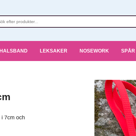
HALSBAND
LEKSAKER
NOSEWORK
SPÅR
cm
s i 7cm och