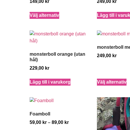
149,00
kr
249,00
kr
Välj alternativ
Lägg till i varu
monsterboll m
monsterboll orange (utan
249,00
kr
hål)
229,00
kr
Lägg till i varukorg
Välj alternativ
Foamboll
59,00
kr
–
89,00
kr