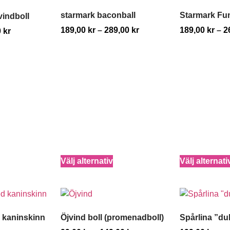
starmark baconball
Starmark Fun
jvindboll
189,00
kr
–
289,00
kr
189,00
kr
–
2
0
kr
Välj alternativ
Välj alternati
d kaninskinn
Öjvind boll (promenadboll)
Spårlina ”du