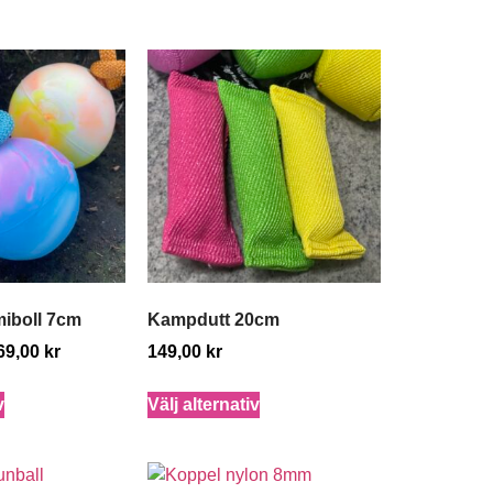
iboll 7cm
Kampdutt 20cm
69,00
kr
149,00
kr
v
Välj alternativ