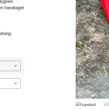
tygnen
en handtaget
ndning,