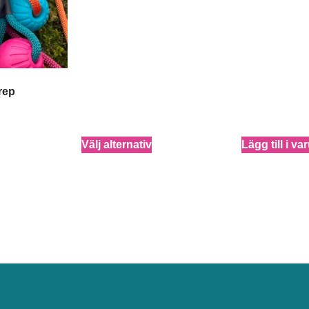
rep
Välj alternativ
Lägg till i v