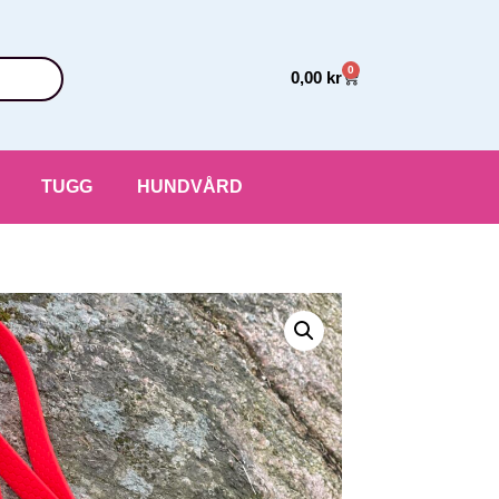
0
0,00
kr
TUGG
HUNDVÅRD