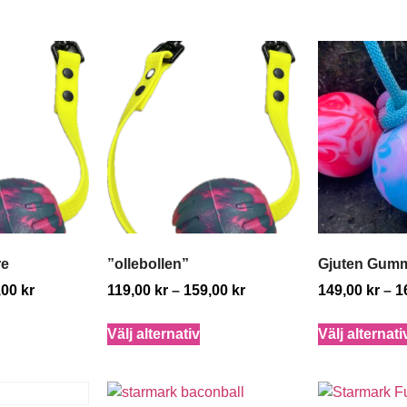
re
”ollebollen”
Gjuten Gumm
,00
kr
119,00
kr
–
159,00
kr
149,00
kr
–
1
Välj alternativ
Välj alternati