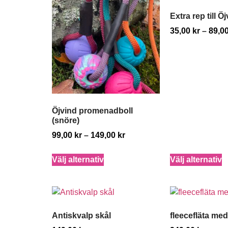
Extra rep till Ö
35,00
kr
–
89,0
Öjvind promenadboll
(snöre)
99,00
kr
–
149,00
kr
Välj alternativ
Välj alternativ
Antiskvalp skål
fleecefläta me